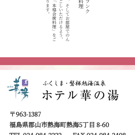
少
し
贅
沢
に
、
そ
し
て
お
部
屋
で
の
ん
び
り
と
お
過
ご
し
い
た
だ
け
る
よ
う
、
洗
練
さ
れ
た
「
本
格
会
席
料
理
」
を
ご
用
意
し
て
お
り
ま
す
〒963-1387
福島県郡山市熱海町熱海5丁目 8-60
TEL 024-984-2222
FAX 024-984-2408