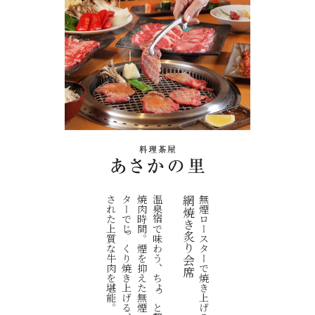
。
温
泉
宿
で
味
わ
う
、
ち
ょ
っ
と
贅
沢
な
焼
肉
時
間
。
煙
を
抑
え
た
無
煙
ロ
ー
ス
タ
ー
で
じ
っ
く
り
焼
き
上
げ
る
、
厳
選
さ
れ
た
上
質
な
牛
肉
を
堪
能
網焼き炙り会席
無煙ロースターで焼き上げる