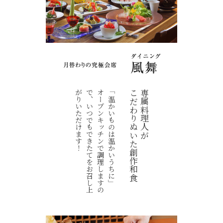
！
オ
ー
プ
ン
キ
ッ
チ
ン
で
調
理
し
ま
す
の
で
、
い
つ
で
も
で
き
た
て
を
お
召
し
上
が
り
い
た
だ
け
ま
す
「温かいものは温かいうちに」
こだわりぬいた創作和食
専属料理人が