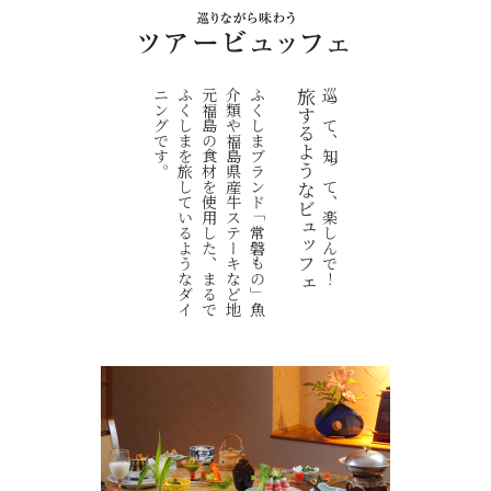
。
ふ
く
し
ま
ブ
ラ
ン
ド
「
常
磐
も
の
」
魚
介
類
や
福
島
県
産
牛
ス
テ
ー
キ
な
ど
地
元
福
島
の
食
材
を
使
用
し
た
、
ま
る
で
ふ
く
し
ま
を
旅
し
て
い
る
よ
う
な
ダ
イ
ニ
ン
グ
で
す
旅するようなビュッフェ
巡って、知って、楽しんで！